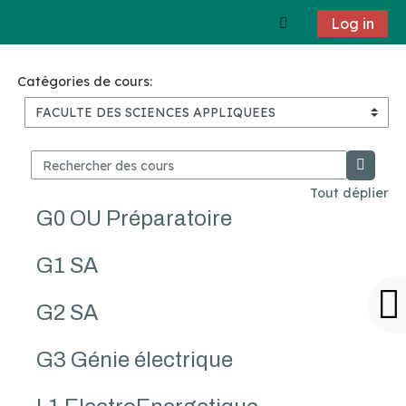
Passer au contenu principal
Toggle search 
Log in
Catégories de cours:
Rechercher des cours
Recherc
Tout déplier
G0 OU Préparatoire
G1 SA
G2 SA
G3 Génie électrique